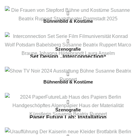
Carmen
2025 // Immling Festival 2025
Bühnenbild & Kostüme
Die Frauen von Stepford
2025 // Staatstheater Darmstadt
Szenografie
Set Design „Interconnection“
2024 // Arkanum & Filmuniversität Babelsberg
Bühnenbild & Kostüme
TV Noir Show 2024
2024 // Admiralspalast Berlin
Szenografie
Paper Future Lab: Installation
„Algenpapier“
2024 // Gruppenausstellung des Museums Haus des Papiers
Berlin