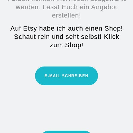
werden. Lasst Euch ein Angebot
erstellen!
Auf Etsy habe ich auch einen Shop!
Schaut rein und seht selbst! Klick
zum Shop!
E-MAIL SCHREIBEN
WEIHNACHSTDEKORATION BUNTE HOLZPERLEN
WEIHNACHSTDEKORATION BUNTE HOLZPERLEN
WEIHNACHSTDEKORATION TANNENBÄUME
OHRRINGE DIY KAUFEN ONLINESHOP
OHRRINGE DIY KAUFEN ONLINESHOP
OHRRINGE DIY KAUFEN ONLINESHOP
OHRRINGE DIY KAUFEN ONLINESHOP
OHRRINGE DIY KAUFEN ONLINESHOP
OHRRINGE DIY KAUFEN ONLINESHOP
OHRRINGE DIY KAUFEN ONLINESHOP
GÜRTELTASCHEN | LEDER & STOFF
TABLET-TASCHE | LEDER & STOFF
GÜRTELTASCHE | LEDER & STOFF
LAPTOPTASCHE | LEDER & STOFF
LAPTOPTASCHE | LEDER & STOFF
ADVENTSKALENDER
OSTERGESCHENKE