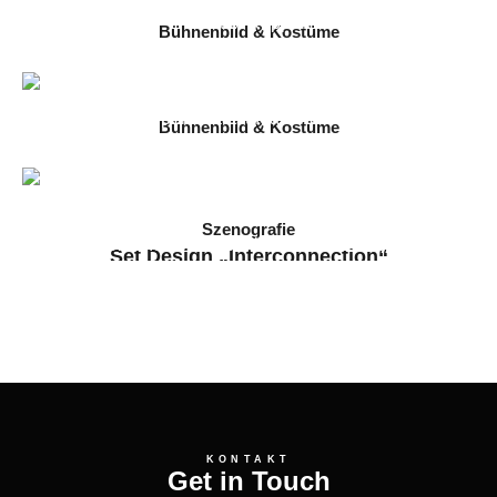
Bühnenbild & Kostüme
Carmen
2025 // Immling Festival 2025
Bühnenbild & Kostüme
Die Frauen von Stepford
2025 // Staatstheater Darmstadt
Szenografie
Set Design „Interconnection“
2024 // Arkanum & Filmuniversität Babelsberg
KONTAKT
Get in Touch