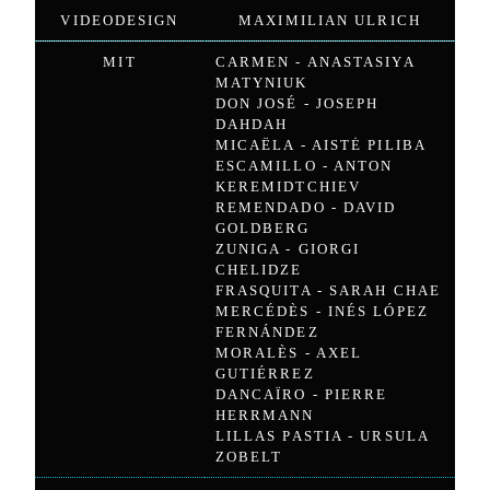
VIDEODESIGN
MAXIMILIAN ULRICH
MIT
CARMEN - ANASTASIYA
MATYNIUK
DON JOSÉ - JOSEPH
DAHDAH
MICAËLA - AISTĖ PILIBA
ESCAMILLO - ANTON
KEREMIDTCHIEV
REMENDADO - DAVID
GOLDBERG
ZUNIGA - GIORGI
CHELIDZE
FRASQUITA - SARAH CHAE
MERCÉDÈS - INÉS LÓPEZ
FERNÁNDEZ
MORALÈS - AXEL
GUTIÉRREZ
DANCAÏRO - PIERRE
HERRMANN
LILLAS PASTIA - URSULA
ZOBELT