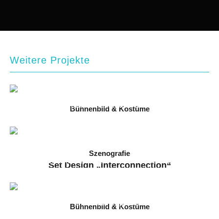
Weitere Projekte
Bühnenbild & Kostüme
Die Frauen von Stepford
2025 // Staatstheater Darmstadt
Szenografie
Set Design „Interconnection“
2024 // Arkanum & Filmuniversität Babelsberg
Bühnenbild & Kostüme
TV Noir Show 2024