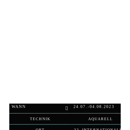
Nationalparks Unteres Odertal mit dem vorgegebenen
Motto Artenvielfalt auseinandergesetzt.
Ich hatte den Wunsch, mir an jedem Tag des Pleinars
fünf Minuten Zeit für ein kleines Landschaftsaquarell
im Unteren Odertal zu nehmen. Die so entstandenen
Bilder zeigen tagebuchartig und skizzenhaft die
jeweilige Stimmung der Natur und des Wetters der
wundervollen Landschaft und dokumentieren so
meinen persönlichen Ausschnitt eines jeden Tages.
WANN
24.07.-04.08.2023
TECHNIK
AQUARELL
ORT
32. INTERNATIONALES