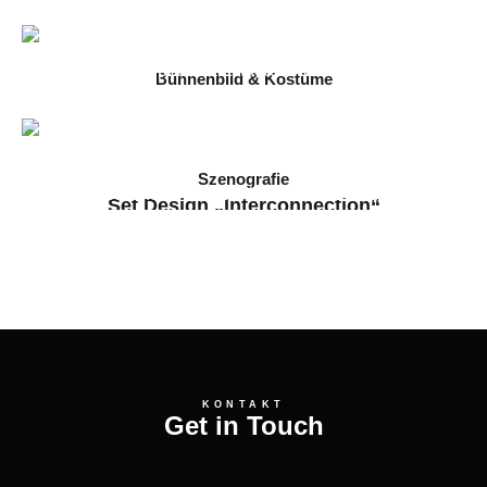
Carmen
2025 // Immling Festival 2025
Bühnenbild & Kostüme
Die Frauen von Stepford
2025 // Staatstheater Darmstadt
Szenografie
Set Design „Interconnection“
2024 // Arkanum & Filmuniversität Babelsberg
KONTAKT
Get in Touch