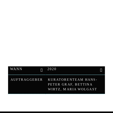
und Maria Wolgast stellten hierfür Texte und
Bildmaterial zusammen. Das Werk hat einen Umfang
von 224 Seiten und wurde mit einer Auflage von 200
Exemplaren im Digitaldruck produziert.
Ich habe den Inhalt des Werkes konzipiert, entwickelt,
(um-)gesetzt und bis in den Druck begleitet.
WANN
2020
AUFTRAGGEBER
KURATORENTEAM HANS-
PETER GRAF, BETTINA
WIRTZ, MARIA WOLGAST