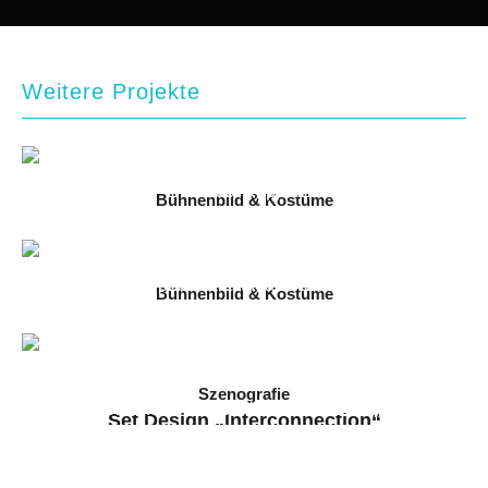
Weitere Projekte
Bühnenbild & Kostüme
Carmen
2025 // Immling Festival 2025
Bühnenbild & Kostüme
Die Frauen von Stepford
2025 // Staatstheater Darmstadt
Szenografie
Set Design „Interconnection“
2024 // Arkanum & Filmuniversität Babelsberg