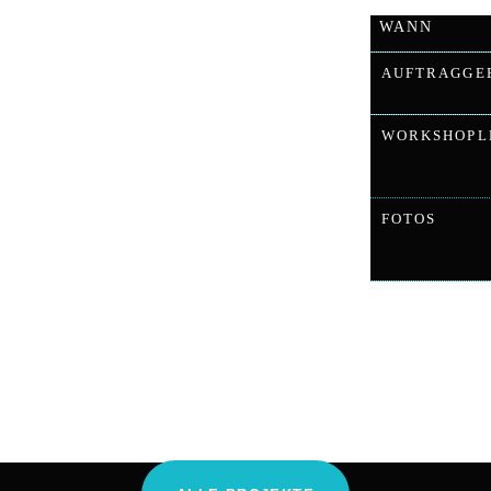
ppenspiel
WANN
AUFTRAGGE
d Jugendlichen der Movimentos
er Bühnenbildnerin und einen
WORKSHOPL
iguren entführt.
en unsere jungen Teilnehmer deren
 Die Räume der Geschichte wurden durch
FOTOS
lisiert und bildeten später den
 war zudem ein kleiner Exkurs in die