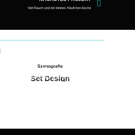
Viel Rauch und ein kleines Häufchen Asche
Szenografie
Set Design
„Interconnection“
2024 // Arkanum & Filmuniversität
Babelsberg