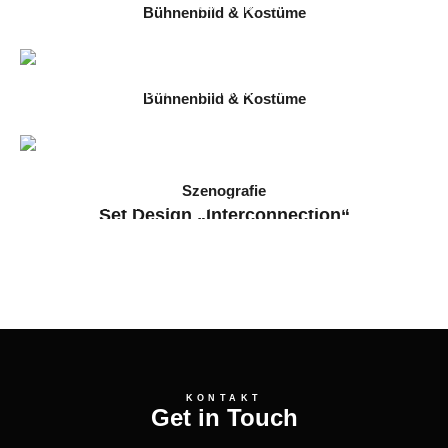
Bühnenbild & Kostüme
Carmen
2025 // Immling Festival 2025
Bühnenbild & Kostüme
Die Frauen von Stepford
2025 // Staatstheater Darmstadt
Szenografie
Set Design „Interconnection“
2024 // Arkanum & Filmuniversität Babelsberg
KONTAKT
Get in Touch