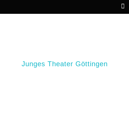
KRIEG, STELL DIR VOR
ER WÄRE HIER
Junges Theater Göttingen