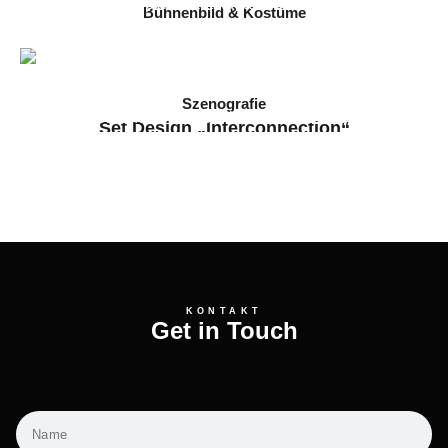
Bühnenbild & Kostüme
Die Frauen von Stepford
2025 // Staatstheater Darmstadt
Szenografie
Set Design „Interconnection“
2024 // Arkanum & Filmuniversität Babelsberg
KONTAKT
Get in Touch