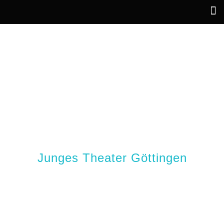
DIE GESCHICHTE VOM
LÖWEN,
DER NICHT SCHREIBEN
KONNTE
Junges Theater Göttingen