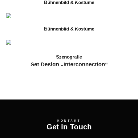
Bühnenbild & Kostüme
Carmen
2025 // Immling Festival 2025
Bühnenbild & Kostüme
Die Frauen von Stepford
2025 // Staatstheater Darmstadt
Szenografie
Set Design „Interconnection“
2024 // Arkanum & Filmuniversität Babelsberg
KONTAKT
Get in Touch